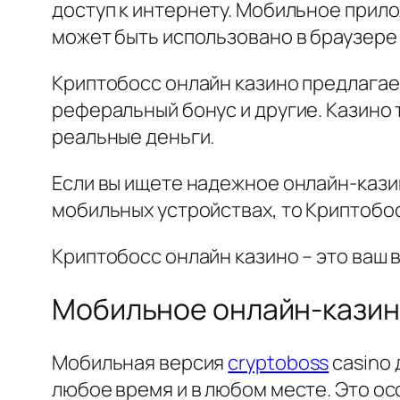
доступ к интернету. Мобильное прилож
может быть использовано в браузере
Криптобосс онлайн казино предлагае
реферальный бонус и другие. Казино 
реальные деньги.
Если вы ищете надежное онлайн-казин
мобильных устройствах, то Криптобос
Криптобосс онлайн казино – это ваш 
Мобильное онлайн-казино
Мобильная версия
cryptoboss
casino 
любое время и в любом месте. Это ос