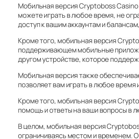
Мобильная версия Cryptoboss Casino 
можете играть в любое время, не ог
доступ к вашим аккаунтам и балансам
Кроме того, мобильная версия Crypto
поддерживающем мобильные приложени
другом устройстве, которое поддер
Мобильная версия также обеспечивает
позволяет вам играть в любое время 
Кроме того, мобильная версия Crypto
помощь и ответы на ваши вопросы в л
В целом, мобильная версия Cryptobos
ограничиваясь местом и временем. Он