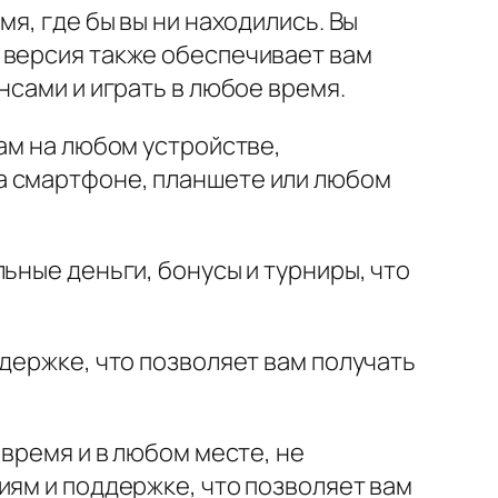
я, где бы вы ни находились. Вы
 версия также обеспечивает вам
нсами и играть в любое время.
ам на любом устройстве,
а смартфоне, планшете или любом
ьные деньги, бонусы и турниры, что
держке, что позволяет вам получать
 время и в любом месте, не
иям и поддержке, что позволяет вам