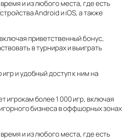
время и из любого места, где есть
тройства Android и iOS, а также
 включая приветственный бонус,
ствовать в турнирах и выиграть
игр и удобный доступ к ним на
т игрокам более 1 000 игр, включая
е игорного бизнеса в оффшорных зонах
время и из любого места, где есть