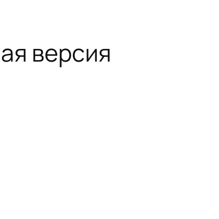
ная версия