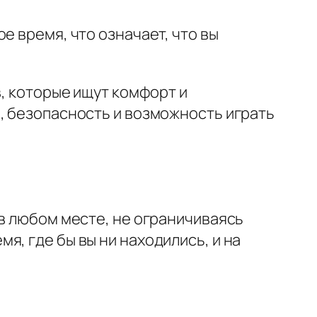
е время, что означает, что вы
в, которые ищут комфорт и
, безопасность и возможность играть
 в любом месте, не ограничиваясь
, где бы вы ни находились, и на