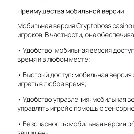
Преимущества мобильной версии
Мобильная версия Cryptoboss casino
игроков. В частности, она обеспечива
• Удобство: мобильная версия доступ
время и в любом месте;
• Быстрый доступ: мобильная версия 
играть в любое время;
• Удобство управления: мобильная ве
управлять игрой с помощью сенсорно
• Безопасность: мобильная версия об
защищены;