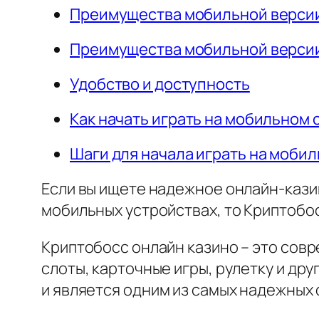
Преимущества мобильной верси
Преимущества мобильной версии
Удобство и доступность
Как начать играть на мобильном 
Шаги для начала играть на моби
Если вы ищете надежное онлайн-казин
мобильных устройствах, то Криптобос
Криптобосс онлайн казино – это совр
слоты, карточные игры, рулетку и др
и является одним из самых надежных 