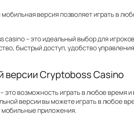
 мобильная версия позволяет играть в любо
s casino – это идеальный выбор для игроко
ство, быстрый доступ, удобство управления
 версии Cryptoboss Casino
– это возможность играть в любое время и
ной версии вы можете играть в любое время
 мобильные приложения.