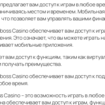
предлагает вам доступ к играм в любое врем
раничиваясь местом и временем. Мобильная
, что позволяет вам управлять вашими фина
boss Casino обеспечивает вам доступ к игр
я. Это означает, что вы можете играть н
живает мобильные приложения.
 вам доступ к функциям, таким как виртуал
и получать преимущества.
boss Casino обеспечивает вам доступ к под
юбое время.
s Casino – это возможность играть в любое
а обеспечивает вам доступ к играм, функц