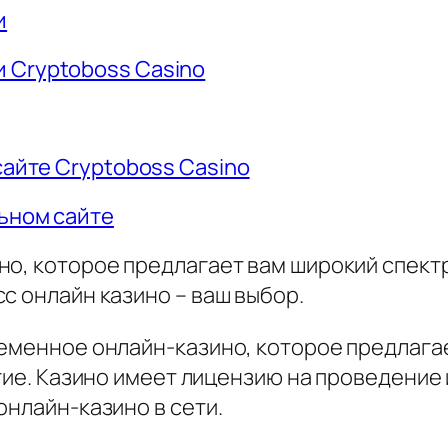
и
 Cryptoboss Casino
сайте Cryptoboss Casino
льном сайте
о, которое предлагает вам широкий спектр 
с онлайн казино – ваш выбор.
еменное онлайн-казино, которое предлагае
угие. Казино имеет лицензию на проведени
онлайн-казино в сети.