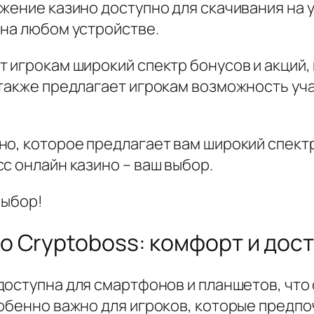
ение казино доступно для скачивания на ус
 на любом устройстве.
т игрокам широкий спектр бонусов и акций,
также предлагает игрокам возможность уча
о, которое предлагает вам широкий спектр 
с онлайн казино – ваш выбор.
выбор!
 Cryptoboss: комфорт и дос
доступна для смартфонов и планшетов, что 
обенно важно для игроков, которые предпоч