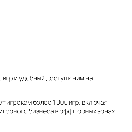
игр и удобный доступ к ним на
т игрокам более 1 000 игр, включая
е игорного бизнеса в оффшорных зонах