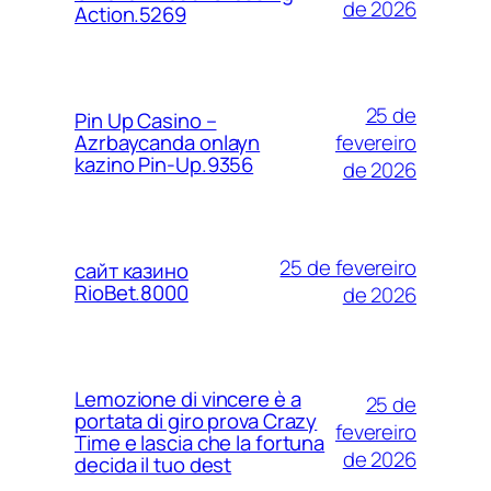
de 2026
Action.5269
25 de
Pin Up Casino –
fevereiro
Azrbaycanda onlayn
kazino Pin-Up.9356
de 2026
25 de fevereiro
сайт казино
RioBet.8000
de 2026
Lemozione di vincere è a
25 de
portata di giro prova Crazy
fevereiro
Time e lascia che la fortuna
de 2026
decida il tuo dest