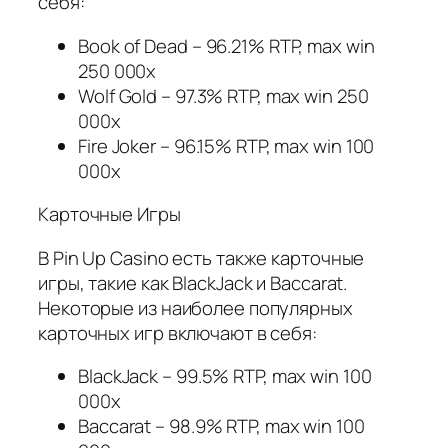
себя:
Book of Dead – 96.21% RTP, max win
250 000x
Wolf Gold – 97.3% RTP, max win 250
000x
Fire Joker – 96.15% RTP, max win 100
000x
Карточные Игры
В Pin Up Casino есть также карточные
игры, такие как BlackJack и Baccarat.
Некоторые из наиболее популярных
карточных игр включают в себя:
BlackJack – 99.5% RTP, max win 100
000x
Baccarat – 98.9% RTP, max win 100