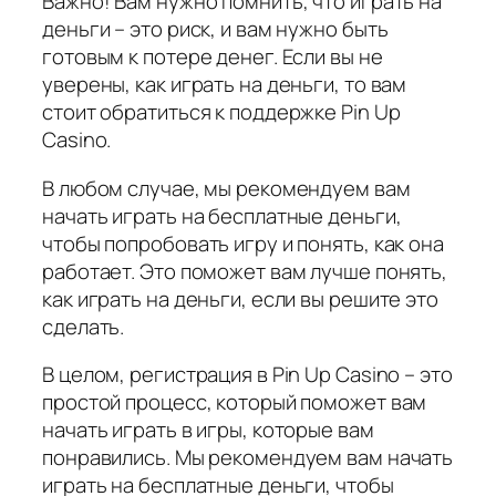
Важно! Вам нужно помнить, что играть на
деньги – это риск, и вам нужно быть
готовым к потере денег. Если вы не
уверены, как играть на деньги, то вам
стоит обратиться к поддержке Pin Up
Casino.
В любом случае, мы рекомендуем вам
начать играть на бесплатные деньги,
чтобы попробовать игру и понять, как она
работает. Это поможет вам лучше понять,
как играть на деньги, если вы решите это
сделать.
В целом, регистрация в Pin Up Casino – это
простой процесс, который поможет вам
начать играть в игры, которые вам
понравились. Мы рекомендуем вам начать
играть на бесплатные деньги, чтобы