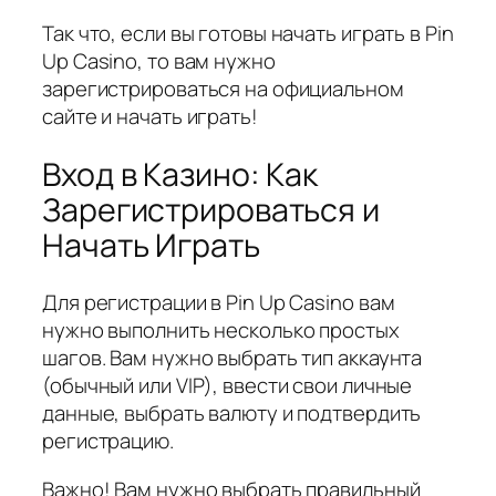
Так что, если вы готовы начать играть в Pin
Up Casino, то вам нужно
зарегистрироваться на официальном
сайте и начать играть!
Вход в Казино: Как
Зарегистрироваться и
Начать Играть
Для регистрации в Pin Up Casino вам
нужно выполнить несколько простых
шагов. Вам нужно выбрать тип аккаунта
(обычный или VIP), ввести свои личные
данные, выбрать валюту и подтвердить
регистрацию.
Важно! Вам нужно выбрать правильный