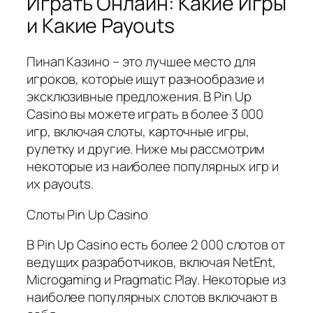
Играть Онлайн: Какие Игры
и Какие Payouts
Пинап Казино – это лучшее место для
игроков, которые ищут разнообразие и
эксклюзивные предложения. В Pin Up
Casino вы можете играть в более 3 000
игр, включая слоты, карточные игры,
рулетку и другие. Ниже мы рассмотрим
некоторые из наиболее популярных игр и
их payouts.
Слоты Pin Up Casino
В Pin Up Casino есть более 2 000 слотов от
ведущих разработчиков, включая NetEnt,
Microgaming и Pragmatic Play. Некоторые из
наиболее популярных слотов включают в