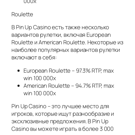
000x
Roulette
В Pin Up Casino есть также несколько
вариантов рулетки, включая European
Roulette и American Roulette. Некоторые из
наиболее популярных вариантов рулетки
включают в себя:
European Roulette – 97.3% RTP, max
win 100 000x
American Roulette – 94.7% RTP, max
win 100 000x
Pin Up Casino – это лучшее место для
игроков, которые ищут разнообразие и
эксклюзивные предложения. В Pin Up
Casino вы можете играть в более 3 000