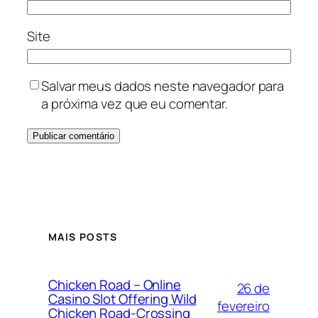
Site
Salvar meus dados neste navegador para
a próxima vez que eu comentar.
MAIS POSTS
Chicken Road – Online
26 de
Casino Slot Offering Wild
fevereiro
Chicken Road-Crossing