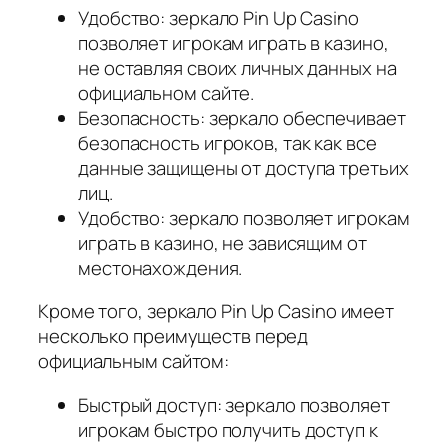
Удобство: зеркало Pin Up Casino
позволяет игрокам играть в казино,
не оставляя своих личных данных на
официальном сайте.
Безопасность: зеркало обеспечивает
безопасность игроков, так как все
данные защищены от доступа третьих
лиц.
Удобство: зеркало позволяет игрокам
играть в казино, не зависящим от
местонахождения.
Кроме того, зеркало Pin Up Casino имеет
несколько преимуществ перед
официальным сайтом:
Быстрый доступ: зеркало позволяет
игрокам быстро получить доступ к